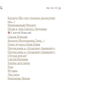
ru |
en
|
it
|
gr
Баллада
(Мы уже уезжали множество
раз...)
Невменяемый (Верлен)
Песня в день Святого Людовика
Святой Николай
Святая Цецилия
Баллада
(Негоцианты Тира...)
Ответ мудрого Цинь Юаня
Предисловие к «Атласному башмачку»
Предисловие к «Атласному башмачку»
(Другая версия)
Святой Иероним
Solvitur acris hiems
Река
Музыка
Два града
Извещение Марии