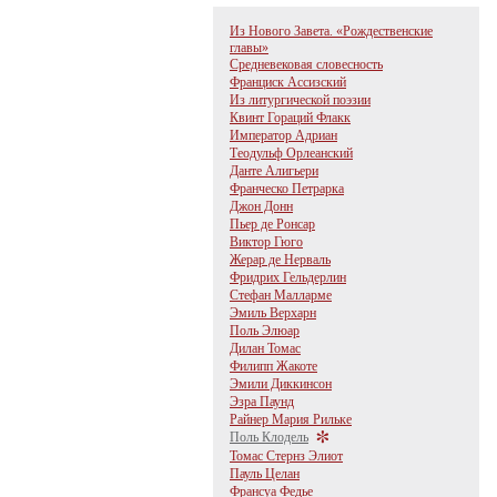
Из Нового Завета. «Рождественские
главы»
Средневековая словесность
Франциск Ассизский
Из литургической поэзии
Квинт Гораций Флакк
Император Адриан
Теодульф Орлеанский
Данте Алигьери
Франческо Петрарка
Джон Донн
Пьер де Ронсар
Виктор Гюго
Жерар де Нерваль
Фридрих Гельдерлин
Стефан Малларме
Эмиль Верхарн
Поль Элюар
Дилан Томас
Филипп Жакоте
Эмили Диккинсон
Эзра Паунд
Райнер Мария Рильке
Поль Клодель
Томас Стернз Элиот
Пауль Целан
Франсуа Федье