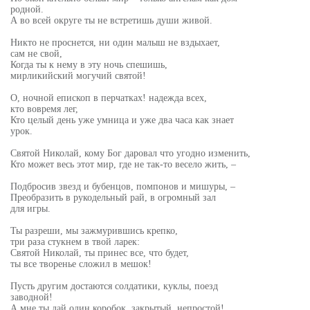
родной.
А во всей округе ты не встретишь души живой.
Никто не проснется, ни один малыш не вздыхает,
сам не свой,
Когда ты к нему в эту ночь спешишь,
мирликийский могучий святой!
О, ночной епископ в перчатках! надежда всех,
кто вовремя лег,
Кто целый день уже умница и уже два часа как знает
урок.
Святой Николай, кому Бог даровал что угодно изменить,
Кто может весь этот мир, где не так-то весело жить, –
Подбросив звезд и бубенцов, помпонов и мишуры, –
Преобразить в рукодельный рай, в огромный зал
для игры.
Ты разреши, мы зажмурившись крепко,
три раза стукнем в твой ларек:
Святой Николай, ты принес все, что будет,
ты все творенье сложил в мешок!
Пусть другим достаются солдатики, куклы, поезд
заводной!
А мне ты дай один коробок, закрытый, непростой!