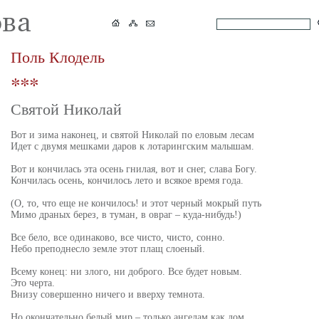
Поль Клодель
Святой Николай
Вот и зима наконец, и святой Николай по еловым лесам
Идет с двумя мешками даров к лотарингским малышам.
Вот и кончилась эта осень гнилая, вот и снег, слава Богу.
Кончилась осень, кончилось лето и всякое время года.
(О, то, что еще не кончилось! и этот черный мокрый путь
Мимо драных берез, в туман, в овраг – куда-нибудь!)
Все бело, все одинаково, все чисто, чисто, сонно.
Небо преподнесло земле этот плащ слоеный.
Всему конец: ни злого, ни доброго. Все будет новым.
Это черта.
Внизу совершенно ничего и вверху темнота.
Но окончательно белый мир – только ангелам как дом