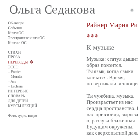
Об авторе
Райнер Мария Ри
События
Книги ОС
Электронные книги ОС
Книги о ОС
К музыке
СТИХИ
ПРОЗА
Музыка: статуя дышит
ПЕРЕВОДЫ
образ покоится.
ЭССЕ:
Ты язык, когда языки
– Poetica
– Moralia
кончатся. Время,
– Ars
по вертикали встающе
– Ecclesia
ИНТЕРВЬЮ
Ты чужбина, музыка.
СЛОВАРЬ
ДЛЯ ДЕТЕЙ
Произрастает из нас
КУРСЫ ЛЕКЦИЙ
сердца пространство.
нас превзойдя, вырывая
Фото, аудио, видео
о, разлука блаженная.
Будущим окружены,
как сверхопытной дал