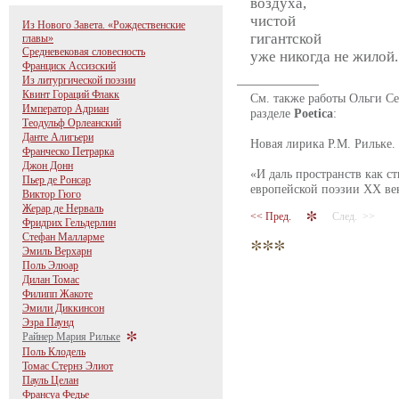
воздуха,
чистой
Из Нового Завета. «Рождественские
гигантской
главы»
Средневековая словесность
уже никогда не жилой..
Франциск Ассизский
Из литургической поэзии
Квинт Гораций Флакк
См. также работы Ольги Се
Император Адриан
разделе
Poetica
:
Теодульф Орлеанский
Данте Алигьери
Новая лирика Р.М. Рильке.
Франческо Петрарка
Джон Донн
«И даль пространств как с
Пьер де Ронсар
европейской поэзии ХХ ве
Виктор Гюго
Жерар де Нерваль
<< Пред.
След. >>
Фридрих Гельдерлин
Стефан Малларме
Эмиль Верхарн
Поль Элюар
Дилан Томас
Филипп Жакоте
Эмили Диккинсон
Эзра Паунд
Райнер Мария Рильке
Поль Клодель
Томас Стернз Элиот
Пауль Целан
Франсуа Федье