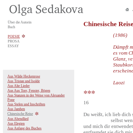
Über die Autorin
Chinesische Reis
Buch
(1986)
POESIE
PROSA
ESSAY
Dämpft ma
es vom C
Glanz, ve
Staubkorn
erschein
Aus Wilde Heckenrose
Aus Tristan und Isolde
Laozi
Aus Alte Lieder
Aus Aus Tore, Fenster, Bögen
Aus Stanzen in der Weise von Alexander
Pope
16
Aus Stelen und Inschriften
Aus Jamben
Chinesische Reise
Du weißt, ich lieb dich 
Aus Abendlied
selbst wenn die
Aus Elegien
und mich dir entwendet
Aus Anfang des Buches
entfremdet sie dich mir