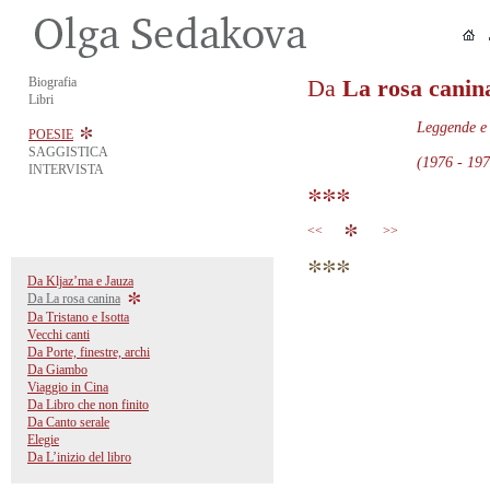
Biografia
Da
La rosa canin
Libri
Leggende e 
POESIE
SAGGISTICA
(1976 - 197
INTERVISTA
<<
>>
Da Kljaz’ma e Jauza
Da La rosa canina
Da Tristano e Isotta
Vecchi canti
Da Porte, finestre, archi
Da Giambo
Viaggio in Cina
Da Libro che non finito
Da Canto serale
Elegie
Da L’inizio del libro