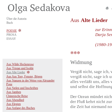
Über die Autorin
Aus
Alte Lieder
Buch
zur Erin
POESIE
Darja S
PROSA
ESSAY
(1980-19
Widmung
Aus Wilde Heckenrose
Aus Tristan und Isolde
Vergiß nicht, sage ich, 
Aus Alte Lieder
vergiß nicht, sage ich 
Aus Aus Tore, Fenster, Bögen
Aus Stanzen in der Weise von Alexander
alles verläßt uns, alles
Pope
und selbst die Hoffnung
Aus Stelen und Inschriften
Aus Jamben
Chinesische Reise
Der Ozean mündet nicht
Aus Abendlied
der Fluß kehrt nicht zu
Aus Elegien
die Zeit hat niemand n
Aus Anfang des Buches