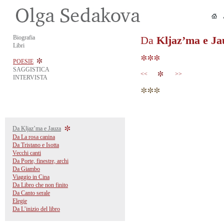
Biografia
Da
Kljaz’ma e Ja
Libri
POESIE
SAGGISTICA
<<
>>
INTERVISTA
Da Kljaz’ma e Jauza
Da La rosa canina
Da Tristano e Isotta
Vecchi canti
Da Porte, finestre, archi
Da Giambo
Viaggio in Cina
Da Libro che non finito
Da Canto serale
Elegie
Da L’inizio del libro