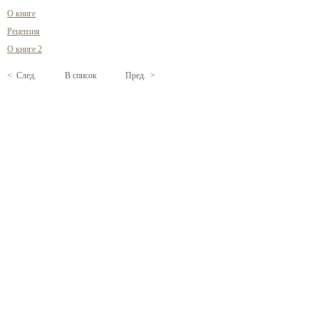
О книге
Рецензия
О книге 2
< След.
В список
Пред. >