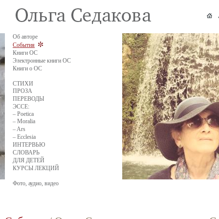
Об авторе
События
Книги ОС
Электронные книги ОС
Книги о ОС
СТИХИ
ПРОЗА
ПЕРЕВОДЫ
ЭССЕ:
– Poetica
– Moralia
– Ars
– Ecclesia
ИНТЕРВЬЮ
СЛОВАРЬ
ДЛЯ ДЕТЕЙ
КУРСЫ ЛЕКЦИЙ
Фото, аудио, видео